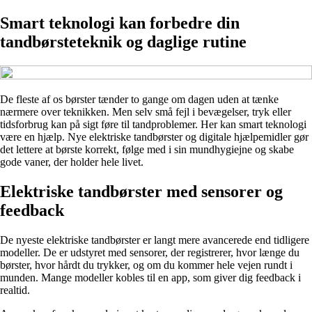
Smart teknologi kan forbedre din
tandbørsteteknik og daglige rutine
De fleste af os børster tænder to gange om dagen uden at tænke
nærmere over teknikken. Men selv små fejl i bevægelser, tryk eller
tidsforbrug kan på sigt føre til tandproblemer. Her kan smart teknologi
være en hjælp. Nye elektriske tandbørster og digitale hjælpemidler gør
det lettere at børste korrekt, følge med i sin mundhygiejne og skabe
gode vaner, der holder hele livet.
Elektriske tandbørster med sensorer og
feedback
De nyeste elektriske tandbørster er langt mere avancerede end tidligere
modeller. De er udstyret med sensorer, der registrerer, hvor længe du
børster, hvor hårdt du trykker, og om du kommer hele vejen rundt i
munden. Mange modeller kobles til en app, som giver dig feedback i
realtid.