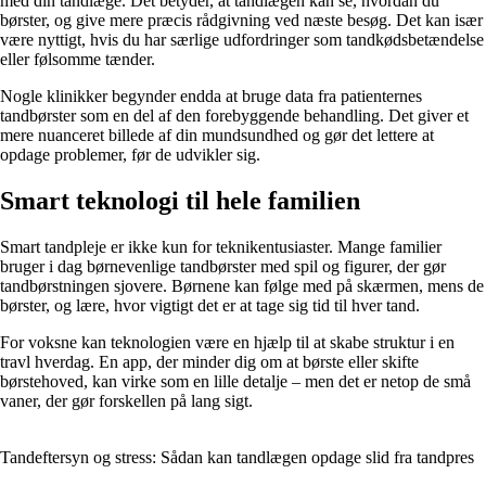
med din tandlæge. Det betyder, at tandlægen kan se, hvordan du
børster, og give mere præcis rådgivning ved næste besøg. Det kan især
være nyttigt, hvis du har særlige udfordringer som tandkødsbetændelse
eller følsomme tænder.
Nogle klinikker begynder endda at bruge data fra patienternes
tandbørster som en del af den forebyggende behandling. Det giver et
mere nuanceret billede af din mundsundhed og gør det lettere at
opdage problemer, før de udvikler sig.
Smart teknologi til hele familien
Smart tandpleje er ikke kun for teknikentusiaster. Mange familier
bruger i dag børnevenlige tandbørster med spil og figurer, der gør
tandbørstningen sjovere. Børnene kan følge med på skærmen, mens de
børster, og lære, hvor vigtigt det er at tage sig tid til hver tand.
For voksne kan teknologien være en hjælp til at skabe struktur i en
travl hverdag. En app, der minder dig om at børste eller skifte
børstehoved, kan virke som en lille detalje – men det er netop de små
vaner, der gør forskellen på lang sigt.
Tandeftersyn og stress: Sådan kan tandlægen opdage slid fra tandpres