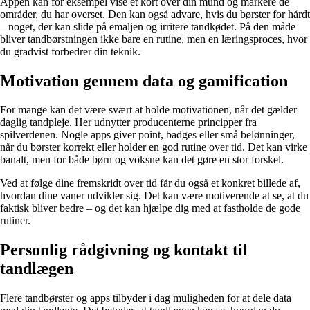
Appen kan for eksempel vise et kort over din mund og markere de
områder, du har overset. Den kan også advare, hvis du børster for hårdt
– noget, der kan slide på emaljen og irritere tandkødet. På den måde
bliver tandbørstningen ikke bare en rutine, men en læringsproces, hvor
du gradvist forbedrer din teknik.
Motivation gennem data og gamification
For mange kan det være svært at holde motivationen, når det gælder
daglig tandpleje. Her udnytter producenterne principper fra
spilverdenen. Nogle apps giver point, badges eller små belønninger,
når du børster korrekt eller holder en god rutine over tid. Det kan virke
banalt, men for både børn og voksne kan det gøre en stor forskel.
Ved at følge dine fremskridt over tid får du også et konkret billede af,
hvordan dine vaner udvikler sig. Det kan være motiverende at se, at du
faktisk bliver bedre – og det kan hjælpe dig med at fastholde de gode
rutiner.
Personlig rådgivning og kontakt til
tandlægen
Flere tandbørster og apps tilbyder i dag muligheden for at dele data