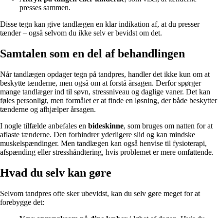
presses sammen.
Disse tegn kan give tandlægen en klar indikation af, at du presser
tænder – også selvom du ikke selv er bevidst om det.
Samtalen som en del af behandlingen
Når tandlægen opdager tegn på tandpres, handler det ikke kun om at
beskytte tænderne, men også om at forstå årsagen. Derfor spørger
mange tandlæger ind til søvn, stressniveau og daglige vaner. Det kan
føles personligt, men formålet er at finde en løsning, der både beskytter
tænderne og afhjælper årsagen.
I nogle tilfælde anbefales en
bideskinne
, som bruges om natten for at
aflaste tænderne. Den forhindrer yderligere slid og kan mindske
muskelspændinger. Men tandlægen kan også henvise til fysioterapi,
afspænding eller stresshåndtering, hvis problemet er mere omfattende.
Hvad du selv kan gøre
Selvom tandpres ofte sker ubevidst, kan du selv gøre meget for at
forebygge det: