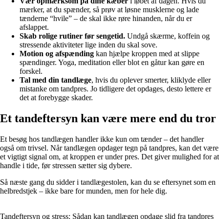
Vær opmærksom på dine kæber
i løbet af dagen. Hvis du
mærker, at du spænder, så prøv at løsne musklerne og lade
tænderne “hvile” – de skal ikke røre hinanden, når du er
afslappet.
Skab rolige rutiner før sengetid.
Undgå skærme, koffein og
stressende aktiviteter lige inden du skal sove.
Motion og afspænding
kan hjælpe kroppen med at slippe
spændinger. Yoga, meditation eller blot en gåtur kan gøre en
forskel.
Tal med din tandlæge
, hvis du oplever smerter, kliklyde eller
mistanke om tandpres. Jo tidligere det opdages, desto lettere er
det at forebygge skader.
Et tandeftersyn kan være mere end du tror
Et besøg hos tandlægen handler ikke kun om tænder – det handler
også om trivsel. Når tandlægen opdager tegn på tandpres, kan det være
et vigtigt signal om, at kroppen er under pres. Det giver mulighed for at
handle i tide, før stressen sætter sig dybere.
Så næste gang du sidder i tandlægestolen, kan du se eftersynet som en
helbredstjek – ikke bare for munden, men for hele dig.
Tandeftersyn og stress: Sådan kan tandlægen opdage slid fra tandpres