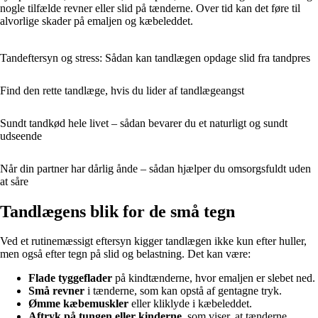
nogle tilfælde revner eller slid på tænderne. Over tid kan det føre til
alvorlige skader på emaljen og kæbeleddet.
Tandeftersyn og stress: Sådan kan tandlægen opdage slid fra tandpres
Find den rette tandlæge, hvis du lider af tandlægeangst
Sundt tandkød hele livet – sådan bevarer du et naturligt og sundt
udseende
Når din partner har dårlig ånde – sådan hjælper du omsorgsfuldt uden
at såre
Tandlægens blik for de små tegn
Ved et rutinemæssigt eftersyn kigger tandlægen ikke kun efter huller,
men også efter tegn på slid og belastning. Det kan være:
Flade tyggeflader
på kindtænderne, hvor emaljen er slebet ned.
Små revner
i tænderne, som kan opstå af gentagne tryk.
Ømme kæbemuskler
eller kliklyde i kæbeleddet.
Aftryk på tungen eller kinderne
, som viser, at tænderne