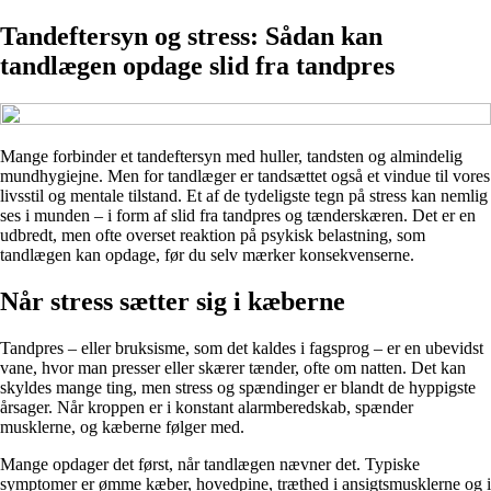
Tandeftersyn og stress: Sådan kan
tandlægen opdage slid fra tandpres
Mange forbinder et tandeftersyn med huller, tandsten og almindelig
mundhygiejne. Men for tandlæger er tandsættet også et vindue til vores
livsstil og mentale tilstand. Et af de tydeligste tegn på stress kan nemlig
ses i munden – i form af slid fra tandpres og tænderskæren. Det er en
udbredt, men ofte overset reaktion på psykisk belastning, som
tandlægen kan opdage, før du selv mærker konsekvenserne.
Når stress sætter sig i kæberne
Tandpres – eller bruksisme, som det kaldes i fagsprog – er en ubevidst
vane, hvor man presser eller skærer tænder, ofte om natten. Det kan
skyldes mange ting, men stress og spændinger er blandt de hyppigste
årsager. Når kroppen er i konstant alarmberedskab, spænder
musklerne, og kæberne følger med.
Mange opdager det først, når tandlægen nævner det. Typiske
symptomer er ømme kæber, hovedpine, træthed i ansigtsmusklerne og i